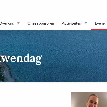
Over ons
Onze sponsoren
Activiteiten
Evenem
ouwendag