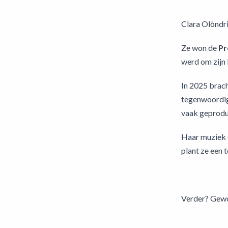
Clara Olòndri
Ze won de
Pr
werd om zijn
In 2025 brach
tegenwoordig 
vaak geprod
Haar muziek d
plant ze een 
Verder? Gewoo