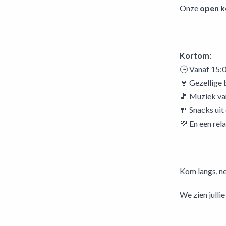
Onze
open k
Kortom:
🕒 Vanaf 15:
🍷 Gezellige 
🎵 Muziek va
🍴 Snacks uit
💜 En een re
Kom langs, ne
We zien julli