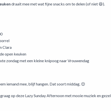
euken
draait mee met wat fijne snacks om te delen (of niet 😄).
00
borrel
n Clara
 de open keuken
laxte zondag met een kleine knipoog naar Vrouwendag
em iemand mee, blijf hangen. Dat soort middag. 😌
e graag op deze Lazy Sunday Afternoon met mooie muziek en gezell