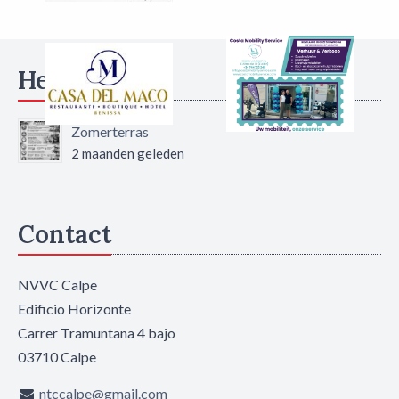
Headlines
Zomerterras
2 maanden geleden
Contact
NVVC Calpe
Edificio Horizonte
Carrer Tramuntana 4 bajo
03710 Calpe
ntccalpe@gmail.com